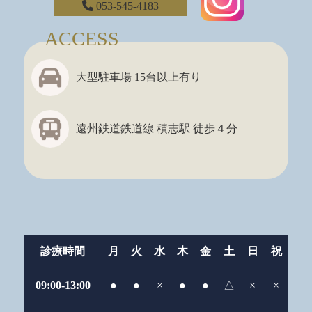
053-545-4183
ACCESS
大型駐車場 15台以上有り
遠州鉄道鉄道線 積志駅 徒歩４分
診療時間
月
火
水
木
金
土
日
祝
09:00-13:00
●
●
×
●
●
△
×
×